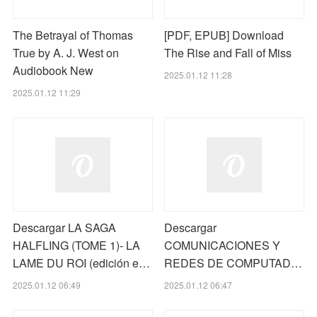
The Betrayal of Thomas
[PDF, EPUB] Download
True by A. J. West on
The Rise and Fall of Miss
Audiobook New
2025.01.12 11:28
2025.01.12 11:29
Descargar LA SAGA
Descargar
HALFLING (TOME 1)- LA
COMUNICACIONES Y
LAME DU ROI (edición e…
REDES DE COMPUTAD…
2025.01.12 06:49
2025.01.12 06:47