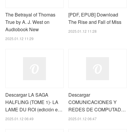
The Betrayal of Thomas
[PDF, EPUB] Download
True by A. J. West on
The Rise and Fall of Miss
Audiobook New
2025.01.12 11:28
2025.01.12 11:29
Descargar LA SAGA
Descargar
HALFLING (TOME 1)- LA
COMUNICACIONES Y
LAME DU ROI (edición e…
REDES DE COMPUTAD…
2025.01.12 06:49
2025.01.12 06:47